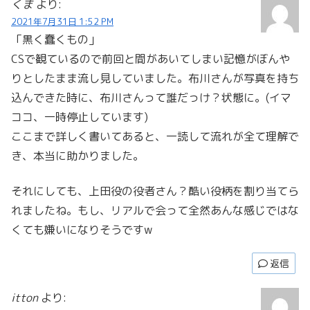
くま
より:
2021年7月31日 1:52 PM
「黒く蠢くもの」
CSで観ているので前回と間があいてしまい記憶がぼんや
りとしたまま流し見していました。布川さんが写真を持ち
込んできた時に、布川さんって誰だっけ？状態に。(イマ
ココ、一時停止しています)
ここまで詳しく書いてあると、一読して流れが全て理解で
き、本当に助かりました。
それにしても、上田役の役者さん？酷い役柄を割り当てら
れましたね。もし、リアルで会って全然あんな感じではな
くても嫌いになりそうですw
返信
itton
より: