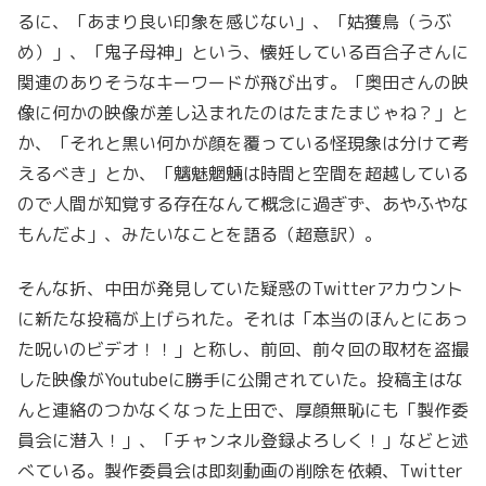
るに、「あまり良い印象を感じない」、「姑獲鳥（うぶ
め）」、「鬼子母神」という、懐妊している百合子さんに
関連のありそうなキーワードが飛び出す。「奥田さんの映
像に何かの映像が差し込まれたのはたまたまじゃね？」と
か、「それと黒い何かが顔を覆っている怪現象は分けて考
えるべき」とか、「魑魅魍魎は時間と空間を超越している
ので人間が知覚する存在なんて概念に過ぎず、あやふやな
もんだよ」、みたいなことを語る（超意訳）。
そんな折、中田が発見していた疑惑のTwitterアカウント
に新たな投稿が上げられた。それは「本当のほんとにあっ
た呪いのビデオ！！」と称し、前回、前々回の取材を盗撮
した映像がYoutubeに勝手に公開されていた。投稿主はな
んと連絡のつかなくなった上田で、厚顔無恥にも「製作委
員会に潜入！」、「チャンネル登録よろしく！」などと述
べている。製作委員会は即刻動画の削除を依頼、Twitter