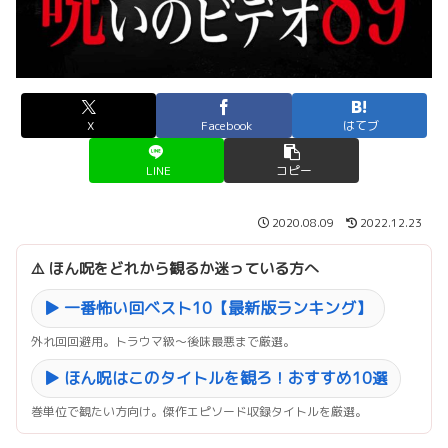
X
Facebook
はてブ
LINE
コピー
2020.08.09
2022.12.23
⚠️ ほん呪をどれから観るか迷っている方へ
▶ 一番怖い回ベスト10【最新版ランキング】
外れ回回避用。トラウマ級〜後味最悪まで厳選。
▶ ほん呪はこのタイトルを観ろ！おすすめ10選
巻単位で観たい方向け。傑作エピソード収録タイトルを厳選。