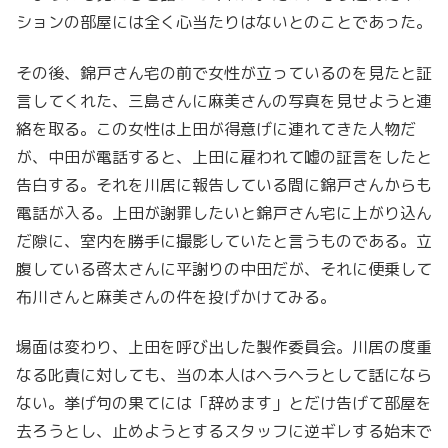
ションの部屋には全く心当たりはないとのことであった。
その後、錦戸さん宅の前で女性が立っているのを見たと証
言してくれた、三島さんに麻美さんの写真を見せようと連
絡を取る。この女性は上田が得意げに連れてきた人物だ
が、中田が電話すると、上田に雇われて嘘の証言をしたと
告白する。それを川居に報告している間に錦戸さんからも
電話が入る。上田が謝罪したいと錦戸さん宅に上がり込ん
だ隙に、室内を勝手に撮影していたと言うものである。立
腹している啓太さんに平謝りの中田だが、それに便乗して
布川さんと麻美さんの件を投げかけてみる。
場面は変わり、上田を呼び出した製作委員会。川居の度重
なる叱責に対しても、当の本人はヘラヘラとして話になら
ない。挙げ句の果てには「辞めます」とだけ告げて部屋を
去ろうとし、止めようとするスタッフに逆ギレする始末で