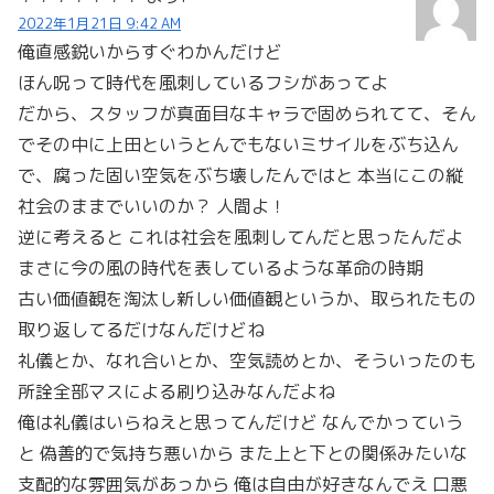
2022年1月21日 9:42 AM
俺直感鋭いからすぐわかんだけど
ほん呪って時代を風刺しているフシがあってよ
だから、スタッフが真面目なキャラで固められてて、そん
でその中に上田というとんでもないミサイルをぶち込ん
で、腐った固い空気をぶち壊したんではと 本当にこの縦
社会のままでいいのか？ 人間よ！
逆に考えると これは社会を風刺してんだと思ったんだよ
まさに今の風の時代を表しているような革命の時期
古い価値観を淘汰し新しい価値観というか、取られたもの
取り返してるだけなんだけどね
礼儀とか、なれ合いとか、空気読めとか、そういったのも
所詮全部マスによる刷り込みなんだよね
俺は礼儀はいらねえと思ってんだけど なんでかっていう
と 偽善的で気持ち悪いから また上と下との関係みたいな
支配的な雰囲気があっから 俺は自由が好きなんでえ 口悪