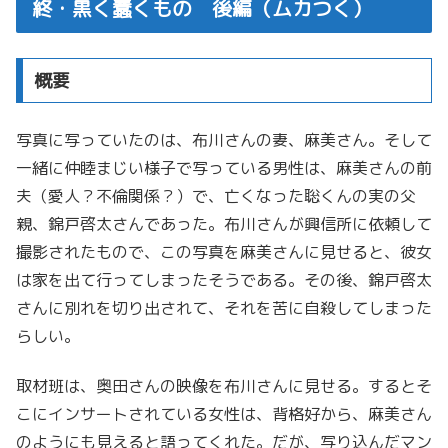
終・黒く蠢くもの 後編（ムカつく）
概要
写真に写っていたのは、布川さんの妻、麻美さん。そして
一緒に仲睦まじい様子で写っている男性は、麻美さんの前
夫（愛人？不倫関係？）で、亡くなった聡くんの実の父
親、錦戸啓太さんであった。布川さんが興信所に依頼して
撮影されたもので、この写真を麻美さんに見せると、彼女
は家を出て行ってしまったそうである。その後、錦戸啓太
さんに別れを切り出されて、それを苦に自殺してしまった
らしい。
取材班は、奥田さんの映像を布川さんに見せる。するとそ
こにインサートされている女性は、背格好から、麻美さん
のようにも見えると語ってくれた。だが、写り込んだマン