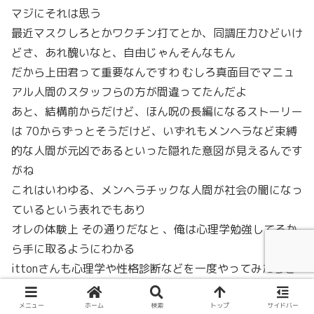
マジにそれは思う
最近マスクしろとかワクチン打てとか、同調圧力ひどいけ
どさ、あれ醜いなと、自由じゃんそんなもん
だから上田君って重要なんですわ むしろ真面目でマニュ
アル人間のスタッフらの方が間違ってたんだよ
あと、結構前からだけど、ほん呪の長編になるストーリー
は 70からずっとそうだけど、いずれもメンヘラなど束縛
的な人間が元凶であるといった隠れた意図が見えるんです
がね
これはいわゆる、メンヘラチックな人間が社会の闇になっ
ているという表れでもあり
オレの体験上 その通りだなと 、俺は心理学勉強してるか
ら手に取るようにわかる
ittonさんも心理学や性格診断などを一度やってみたらど
うかと おもしろい はまりますよ
宇宙とは 人間とは 節理とは いろいろ考えさせられる哲学
メニュー
ホーム
検索
トップ
サイドバー