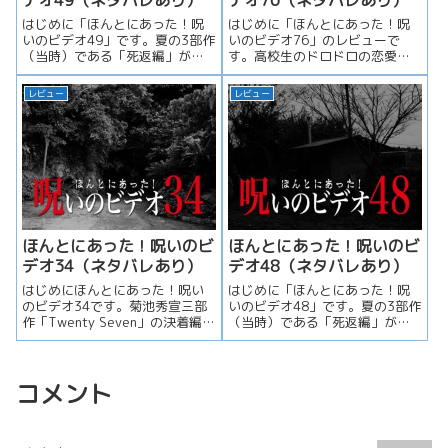
はじめに「ほんとにあった！呪
はじめに「ほんとにあった！呪
いのビデオ49」です。夏の3部作
いのビデオ76」のレビューで
（当時）である「死返編」がク
す。高校生のドロドロの恋愛模
ライマックスを迎えます。不本
様、ドラマ性の高いメインエピ
意な...
ソードが...
レビュー
レビュー
ほんとにあった！呪いのビ
ほんとにあった！呪いのビ
デオ34（ネタバレあり）
デオ48（ネタバレあり）
はじめにほんとにあった！呪い
はじめに「ほんとにあった！呪
のビデオ34です。菊池秀宣三部
いのビデオ48」です。夏の3部作
作「Twenty Seven」の決着編
（当時）である「死返編」が中
（？）となります。メイン...
編をむかえます。また、有名な
エピ...
コメント