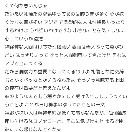
くて何が悪いんじゃ
だいたい礼儀だの空気ゆってるのは嘘つきが多く 心が狭
くけちな輩が多い マジで で楽観的な人は性格良かったり
するわけよ 心が強いわけですな 小さなことを気にしない
心っていうか 強さ
神経質な人間はけちで性格悪い 表面は善人ぶって裏がひ
どい はっきりいって ずっと人間観察してきたけど それは
マジで当たってる
だから洞察力が重要になってくるわけよ 礼儀とか社交辞
令とかオベッカとかいらねんだよ そういう意味でも上田
の存在は重要だと考えたんだよ
彼のような人でも心穏やかにして受け入れましょうってい
うことよ これが日月神事のゆってたことの一文
視野が狭い人は精神年齢が低くて愚かなんだが、価値観を
押し付けるなコノヤローと、そこに気づけよと まるで関
みたいな感じなんですがｗ