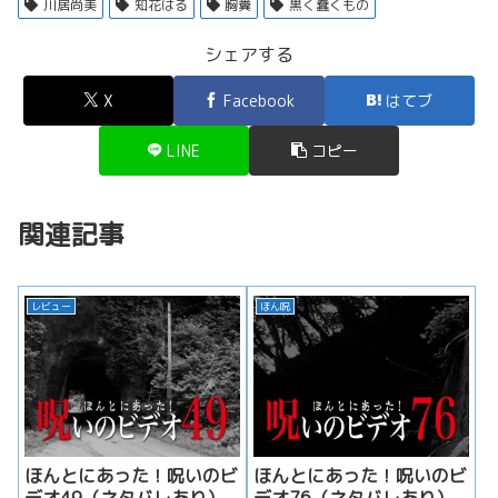
川居尚美
知花はる
胸糞
黒く蠢くもの
シェアする
X
Facebook
はてブ
LINE
コピー
関連記事
レビュー
ほん呪
ほんとにあった！呪いのビ
ほんとにあった！呪いのビ
デオ49（ネタバレあり）
デオ76（ネタバレあり）