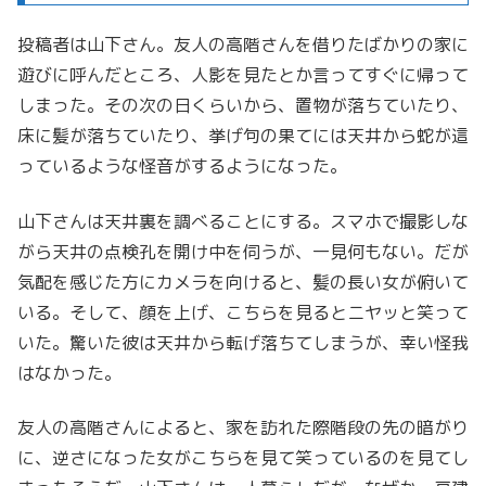
投稿者は山下さん。友人の高階さんを借りたばかりの家に
遊びに呼んだところ、人影を見たとか言ってすぐに帰って
しまった。その次の日くらいから、置物が落ちていたり、
床に髪が落ちていたり、挙げ句の果てには天井から蛇が這
っているような怪音がするようになった。
山下さんは天井裏を調べることにする。スマホで撮影しな
がら天井の点検孔を開け中を伺うが、一見何もない。だが
気配を感じた方にカメラを向けると、髪の長い女が俯いて
いる。そして、顔を上げ、こちらを見るとニヤッと笑って
いた。驚いた彼は天井から転げ落ちてしまうが、幸い怪我
はなかった。
友人の高階さんによると、家を訪れた際階段の先の暗がり
に、逆さになった女がこちらを見て笑っているのを見てし