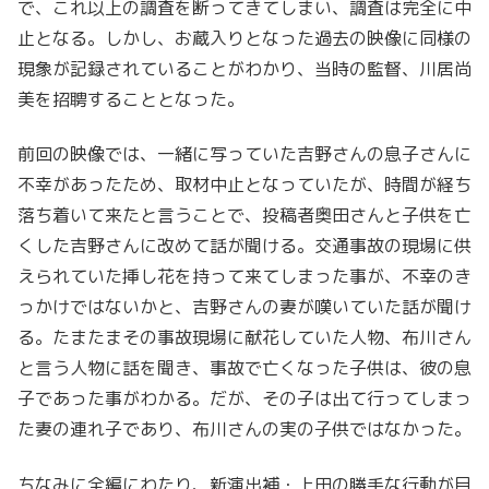
で、これ以上の調査を断ってきてしまい、調査は完全に中
止となる。しかし、お蔵入りとなった過去の映像に同様の
現象が記録されていることがわかり、当時の監督、川居尚
美を招聘することとなった。
前回の映像では、一緒に写っていた吉野さんの息子さんに
不幸があったため、取材中止となっていたが、時間が経ち
落ち着いて来たと言うことで、投稿者奥田さんと子供を亡
くした吉野さんに改めて話が聞ける。交通事故の現場に供
えられていた挿し花を持って来てしまった事が、不幸のき
っかけではないかと、吉野さんの妻が嘆いていた話が聞け
る。たまたまその事故現場に献花していた人物、布川さん
と言う人物に話を聞き、事故で亡くなった子供は、彼の息
子であった事がわかる。だが、その子は出て行ってしまっ
た妻の連れ子であり、布川さんの実の子供ではなかった。
ちなみに全編にわたり、新演出補・上田の勝手な行動が目