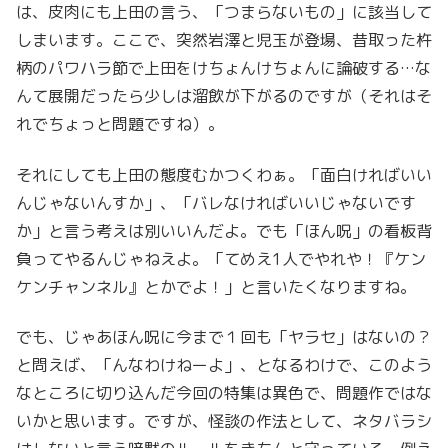
は、皮肉にも上田の言う、「つまらないもの」に該当して
しまいます。ここで、突然岩澤と児玉が登場、昔取った杵
柄のパワハラ節で上田をけちょんけちょんに論破する…な
んて展開だったら少しは溜飲が下がるのですが（それはそ
れでちょっと問題ですね）。
それにしても上田の態度むかつくわぁ。「面白ければいい
んじゃないんすか」、「バレなければいいじゃないです
か」と言う考えは別いいんだよ。でも「ほん呪」の看板背
負ってやるんじゃねえよ。「てめえ1人でやれや！『ケン
ケンチャンネル』とかでよ！」と言いたくなりますね。
でも、じゃあほん呪に今まで１回も「ヤラセ」はないの？
と問えば、「んなわけねーよ」、となるわけで、このよう
なところに切り込んだ今回の特集は異色で、問題作ではな
いかと思います。ですが、怪談の作法として、ネタバラシ