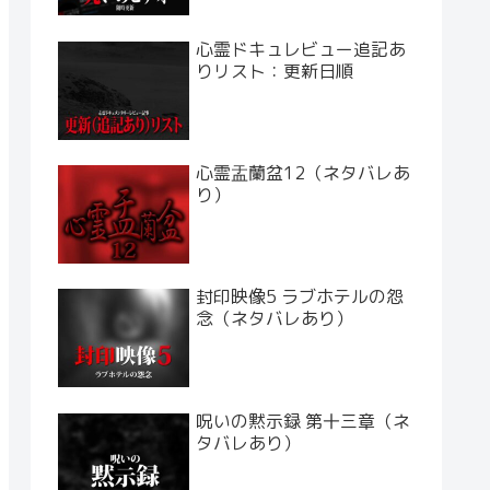
心霊ドキュレビュー追記あ
りリスト：更新日順
心霊盂蘭盆12（ネタバレあ
り）
封印映像5 ラブホテルの怨
念（ネタバレあり）
呪いの黙示録 第十三章（ネ
タバレあり）