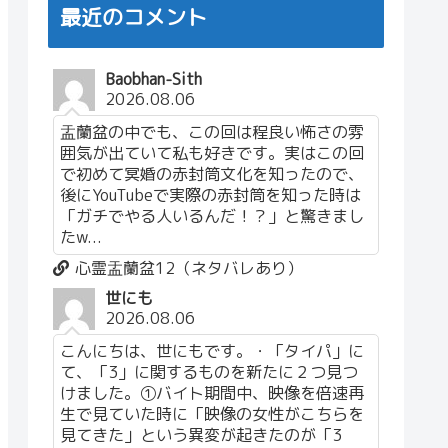
最近のコメント
Baobhan-Sith
2026.08.06
盂蘭盆の中でも、この回は程良い怖さの雰
囲気が出ていて私も好きです。実はこの回
で初めて冥婚の赤封筒文化を知ったので、
後にYouTubeで実際の赤封筒を知った時は
「ガチでやる人いるんだ！？」と驚きまし
たw...
心霊盂蘭盆12（ネタバレあり）
世にも
2026.08.06
こんにちは、世にもです。・「タイパ」に
て、「3」に関するものを新たに２つ見つ
けました。①バイト期間中、映像を倍速再
生で見ていた時に「映像の女性がこちらを
見てきた」という異変が起きたのが「3