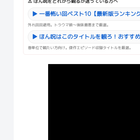
⚠️ ほん呪をどれから観るか迷っている方へ
▶ 一番怖い回ベスト10【最新版ランキン
外れ回回避用。トラウマ級〜後味最悪まで厳選。
▶ ほん呪はこのタイトルを観ろ！おすすめ
巻単位で観たい方向け。傑作エピソード収録タイトルを厳選。