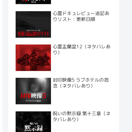
心霊ドキュレビュー追記あ
りリスト：更新日順
心霊盂蘭盆12（ネタバレあ
り）
封印映像5 ラブホテルの怨
念（ネタバレあり）
呪いの黙示録 第十三章（ネ
タバレあり）