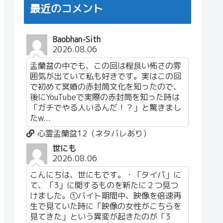
最近のコメント
Baobhan-Sith
2026.08.06
盂蘭盆の中でも、この回は程良い怖さの雰
囲気が出ていて私も好きです。実はこの回
で初めて冥婚の赤封筒文化を知ったので、
後にYouTubeで実際の赤封筒を知った時は
「ガチでやる人いるんだ！？」と驚きまし
たw...
心霊盂蘭盆12（ネタバレあり）
世にも
2026.08.06
こんにちは、世にもです。・「タイパ」に
て、「3」に関するものを新たに２つ見つ
けました。①バイト期間中、映像を倍速再
生で見ていた時に「映像の女性がこちらを
見てきた」という異変が起きたのが「3