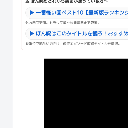
⚠️ ほん呪をどれから観るか迷っている方へ
▶ 一番怖い回ベスト10【最新版ランキン
外れ回回避用。トラウマ級〜後味最悪まで厳選。
▶ ほん呪はこのタイトルを観ろ！おすすめ
巻単位で観たい方向け。傑作エピソード収録タイトルを厳選。