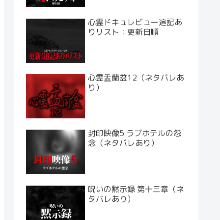
心霊ドキュレビュー追記あ
りリスト：更新日順
心霊盂蘭盆12（ネタバレあ
り）
封印映像5 ラブホテルの怨
念（ネタバレあり）
呪いの黙示録 第十三章（ネ
タバレあり）