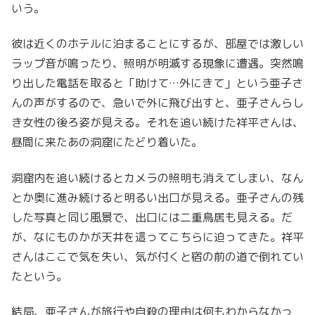
いう。
彼は近くのホテルに泊まることにするが、部屋では激しい
ラップ音が鳴ったり、照明が明滅する現象に遭遇。突然鳴
り出した電話を取ると「助けて…外にきて」という亜子さ
んの声がするので、急いで外に飛び出すと、亜子さんらし
き女性の後ろ姿が見える。それを追い続けた祥平さんは、
昼間に来たあの洞窟にたどり着いた。
洞窟内を追い続けるとカメラの照明も消えてしまい、なん
とか奥に進み続けると明るい出口が見える。亜子さんの残
した写真と同じ風景で、出口には二重鳥居も見える。だ
が、なにものかが天井を這ってこちらに迫ってきた。祥平
さんはここで気を失い、気が付くと宿の前の道で倒れてい
たという。
結局、亜子さんが旅行や自殺の理由は何もわからなかっ