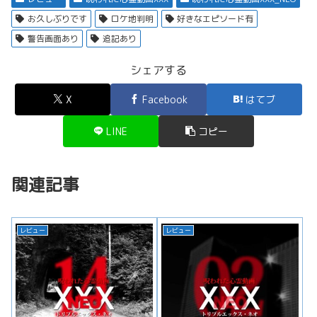
お久しぶりです
ロケ地判明
好きなエピソード有
警告画面あり
追記あり
シェアする
X
Facebook
はてブ
LINE
コピー
関連記事
レビュー
レビュー