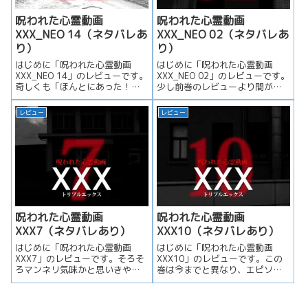
呪われた心霊動画
呪われた心霊動画
XXX_NEO 14（ネタバレあ
XXX_NEO 02（ネタバレあ
り）
り）
はじめに「呪われた心霊動画
はじめに「呪われた心霊動画
XXX_NEO 14」のレビューです。
XXX_NEO 02」のレビューです。
奇しくも「ほんとにあった！呪
少し前巻のレビューより間が空
いのビデオ98」と発売、レン...
いてしまったのは、「TSUT...
レビュー
レビュー
呪われた心霊動画
呪われた心霊動画
XXX7（ネタバレあり）
XXX10（ネタバレあり）
はじめに「呪われた心霊動画
はじめに「呪われた心霊動画
XXX7」のレビューです。そろそ
XXX10」のレビューです。この
ろマンネリ気味かと思いきや、
巻は今までと異なり、エピソー
今回は少し怖くなり、面白かっ
ド同士の関連がほとんど無くな
たです...
ってし...