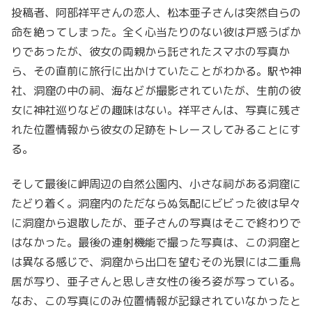
投稿者、阿部祥平さんの恋人、松本亜子さんは突然自らの
命を絶ってしまった。全く心当たりのない彼は戸惑うばか
りであったが、彼女の両親から託されたスマホの写真か
ら、その直前に旅行に出かけていたことがわかる。駅や神
社、洞窟の中の祠、海などが撮影されていたが、生前の彼
女に神社巡りなどの趣味はない。祥平さんは、写真に残さ
れた位置情報から彼女の足跡をトレースしてみることにす
る。
そして最後に岬周辺の自然公園内、小さな祠がある洞窟に
たどり着く。洞窟内のただならぬ気配にビビった彼は早々
に洞窟から退散したが、亜子さんの写真はそこで終わりで
はなかった。最後の連射機能で撮った写真は、この洞窟と
は異なる感じで、洞窟から出口を望むその光景には二重鳥
居が写り、亜子さんと思しき女性の後ろ姿が写っている。
なお、この写真にのみ位置情報が記録されていなかったと