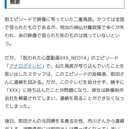
概要
前エピソードで映像に写っていた二重鳥居。かつては全国
で見られたものであるが、明治の神仏分離政策で多くが失
われ、あの映像で見られた形のものは残っていないとい
う。
だが、「呪われた心霊動画XXX_NEO14」のエピソード
「
アナログテレビ
」で、似た鳥居が写り込んでいたことを
思い出したスタッフは、このエピソードの投稿者、前田さ
んに連絡を試みる。だが、このテレビを処分せず、勝手に
「XXX」に持ち込んだことが問題になり、彼女は映像制作
会社を解雇されてしまい、連絡を取ることができなくなっ
てしまった。
後日、前田さんの元同僚を名乗る女性、市川さんから連絡
が入る。退職直前には前田さんは鬱っぽくなってしまい、