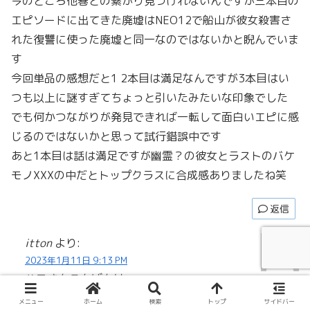
今のところ他巻との繋がり見つけれないんですが三本目の
エピソードに出てきた廃墟はNEO12で船山が彼女殺害さ
れた復讐に使った廃墟と同一なのではないかと睨んでいま
す
今回単品の感想だと1 2本目は満足なんですが3本目はい
つも以上に謎すぎてちょっと引いたみたいな印象でした
でも何かつながりが発見できれば一転して面白いエピに感
じるのではないかと思って試行錯誤中です
あと1本目は話は満足ですが幽霊？の彼女とラストのバケ
モノXXXの中だとトップクラスに合成感ありましたね笑
返信
itton
より:
2023年1月11日 9:13 PM
ハコさんこんばんは。
メニュー
ホーム
検索
トップ
サイドバー