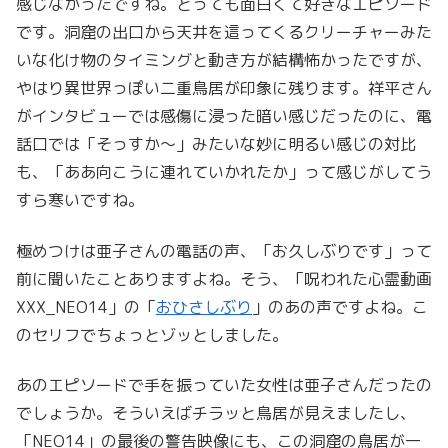
感じなかったですね。とっても面白くて好きなエピソード
です。洞窟の出口から天井を這ってくるクリーチャーみた
いな化け物のタイミングと動き方が結構怖かったですが、
やはり異世界っぽい二重鳥居が印象に残ります。祥平さん
がインタビューでは感傷に浸った暗い感じだったのに、電
話口では「そっすか～」みたいな妙に明るい感じの対比
も、「ああ向こうに連れていかれたか」って感じがしてう
すら寒いですね。
極めつけは亜子さんの電話の声、「お久しぶりです」って
前に聞いたことありますよね。そう、「呪われた心霊動画
XXX_NEO14」の「
おひさしぶり
」のあの声ですよね。こ
のセリフでちょっとゾッとしました。
あのエピソードで手を振っていた女性は亜子さんだったの
でしょうか。そういえばチラッと鳥居が見えましたし、
「NEO14」の最後の警告映像にも、この洞窟の鳥居が一