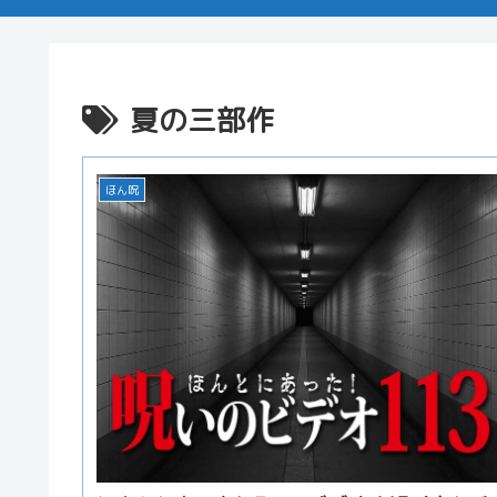
夏の三部作
ほん呪