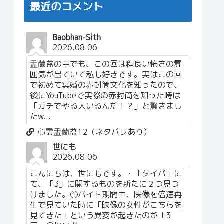
最近のコメント
Baobhan-Sith
2026.08.06
盂蘭盆の中でも、この回は程良い怖さの雰
囲気が出ていて私も好きです。実はこの回
で初めて冥婚の赤封筒文化を知ったので、
後にYouTubeで実際の赤封筒を知った時は
「ガチでやる人いるんだ！？」と驚きまし
たw...
心霊盂蘭盆12（ネタバレあり）
世にも
2026.08.06
こんにちは、世にもです。・「タイパ」に
て、「3」に関するものを新たに２つ見つ
けました。①バイト期間中、映像を倍速再
生で見ていた時に「映像の女性がこちらを
見てきた」という異変が起きたのが「3