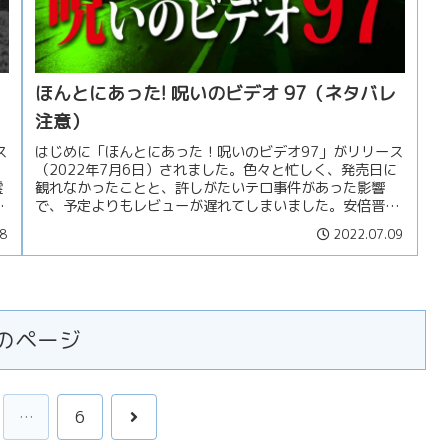
ほんとにあった! 呪いのビデオ 97（ネタバレ
注意）
ス
はじめに「ほんとにあった！呪いのビデオ97」がリリース
は
（2022年7月6日）されました。色々と忙しく、発売日に
霊
観れなかったことと、許しがたいテロ事件があった影響
し
で、予定よりもレビューが遅れてしまいました。安倍晋三
元首相のご冥福をお祈りいたし...
8
2022.07.09
のページ
次
…
6