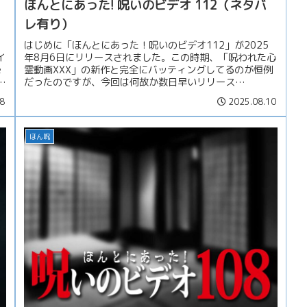
ほんとにあった! 呪いのビデオ 112（ネタバ
レ有り）
はじめに「ほんとにあった！呪いのビデオ112」が2025
イ
年8月6日にリリースされました。この時期、「呪われた心
e
霊動画XXX」の新作と完全にバッティングしてるのが恒例
し
だったのですが、今回は何故か数日早いリリース
（「XXX」は8月8日）。これは...
8
2025.08.10
ほん呪