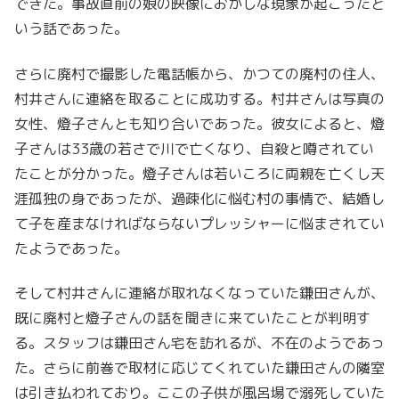
できた。事故直前の娘の映像におかしな現象が起こったと
いう話であった。
さらに廃村で撮影した電話帳から、かつての廃村の住人、
村井さんに連絡を取ることに成功する。村井さんは写真の
女性、燈子さんとも知り合いであった。彼女によると、燈
子さんは33歳の若さで川で亡くなり、自殺と噂されてい
たことが分かった。燈子さんは若いころに両親を亡くし天
涯孤独の身であったが、過疎化に悩む村の事情で、結婚し
て子を産まなければならないプレッシャーに悩まされてい
たようであった。
そして村井さんに連絡が取れなくなっていた鎌田さんが、
既に廃村と燈子さんの話を聞きに来ていたことが判明す
る。スタッフは鎌田さん宅を訪れるが、不在のようであっ
た。さらに前巻で取材に応じてくれていた鎌田さんの隣室
は引き払われており。ここの子供が風呂場で溺死していた