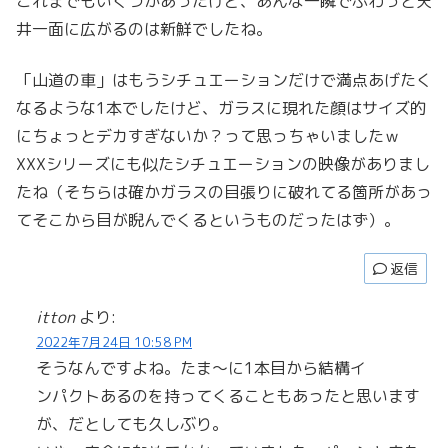
これまでもいくつかあったけど、あんな一瞬でぶわっと天
井一面に広がるのは新鮮でしたね。
「山道の車」はもうシチュエーションだけで満点あげたく
なるような1本でしたけど、ガラスに現れた顔はサイズ的
にちょっとデカすぎないか？って思っちゃいましたｗ
XXXシリーズにも似たシチュエーションの映像がありまし
たね（そちらは確かガラスの目張りに破れてる箇所があっ
てそこから目が睨んでくるというものだったはず）。
返信
itton
より:
2022年7月24日 10:58 PM
そうなんですよね。たま～に1本目から結構イ
ンパクトあるのを持ってくることもあったと思います
が、だとしても久しぶり。