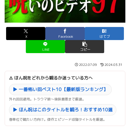
X
Facebook
はてブ
LINE
コピー
2022.07.09
2024.03.31
⚠️ ほん呪をどれから観るか迷っている方へ
▶ 一番怖い回ベスト10【最新版ランキング】
外れ回回避用。トラウマ級〜後味最悪まで厳選。
▶ ほん呪はこのタイトルを観ろ！おすすめ10選
巻単位で観たい方向け。傑作エピソード収録タイトルを厳選。