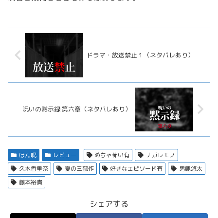
ドラマ・放送禁止１（ネタバレあり）
呪いの黙示録 第六章（ネタバレあり）
ほん呪
レビュー
めちゃ怖い有
ナガレモノ
久木香里奈
夏の三部作
好きなエピソード有
男鹿悠太
藤本裕貴
シェアする