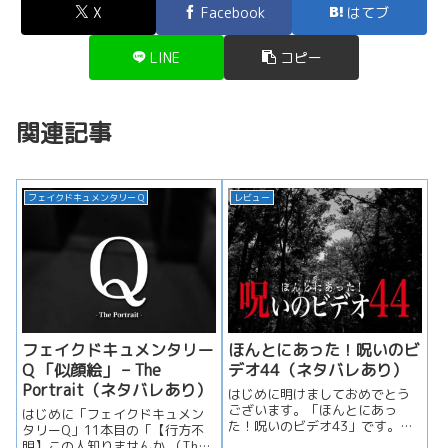
X
Facebook
はてブ
LINE
コピー
関連記事
フェイクドキュメンタリー Q
レビュー
フェイクドキュメンタリー
ほんとにあった！呪いのビ
Q 「似顔絵」 – The
デオ44（ネタバレあり）
Portrait（ネタバレあり）
はじめに明けましておめでとう
ございます。「ほんとにあっ
はじめに「フェイクドキュメン
た！呪いのビデオ43」です。今
タリーQ」11本目の「【行方不
回で菊池編がついに完結しま
明】この人知りませんか （The