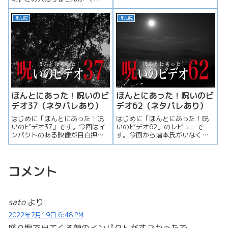
す。さらに...
Portrait）」を視聴し...
ほん呪
ほん呪
ほんとにあった！呪いのビ
ほんとにあった！呪いのビ
デオ37（ネタバレあり）
デオ62（ネタバレあり）
はじめに「ほんとにあった！呪
はじめに「ほんとにあった！呪
いのビデオ37」です。今回はイ
いのビデオ62」のレビューで
ンパクトのある映像が目白押し
す。今回から増本氏がいなくな
です。さらに心霊博士の正体が
り、川居さん以外の演出補が総
明かさ...
入れ替え...
コメント
sato
より:
2022年7月19日 6:48 PM
盛り塩で出てくる顔のインパクトがすごかったで