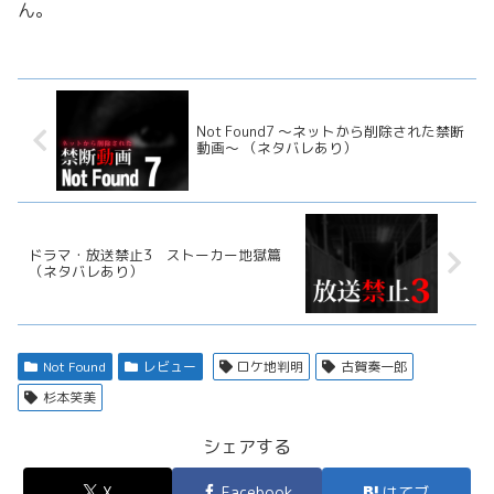
ん。
Not Found7 ～ネットから削除された禁断
動画～ （ネタバレあり）
ドラマ・放送禁止3 ストーカー地獄篇
（ネタバレあり）
Not Found
レビュー
ロケ地判明
古賀奏一郎
杉本笑美
シェアする
X
Facebook
はてブ