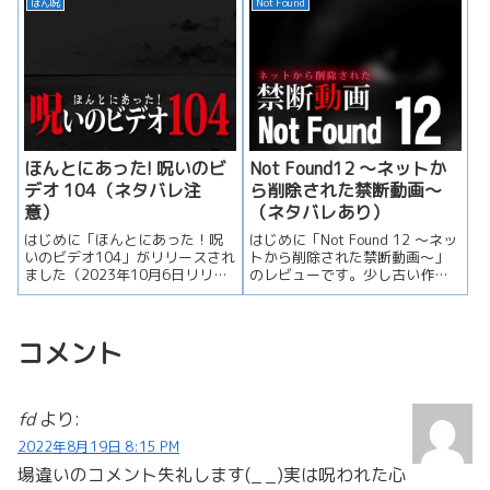
ほん呪
Not Found
ほんとにあった! 呪いのビ
Not Found12 ～ネットか
デオ 104（ネタバレ注
ら削除された禁断動画～
意）
（ネタバレあり）
はじめに「ほんとにあった！呪
はじめに「Not Found 12 ～ネッ
いのビデオ104」がリリースされ
トから削除された禁断動画～」
ました（2023年10月6日リリー
のレビューです。少し古い作品
ス）。例によって「呪われた...
なので今更なのですが、...
コメント
fd
より:
2022年8月19日 8:15 PM
場違いのコメント失礼します(_ _)実は呪われた心