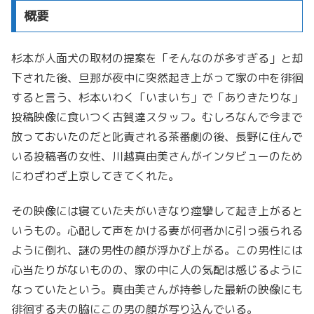
概要
杉本が人面犬の取材の提案を「そんなのが多すぎる」と却
下された後、旦那が夜中に突然起き上がって家の中を徘徊
すると言う、杉本いわく「いまいち」で「ありきたりな」
投稿映像に食いつく古賀達スタッフ。むしろなんで今まで
放っておいたのだと叱責される茶番劇の後、長野に住んで
いる投稿者の女性、川越真由美さんがインタビューのため
にわざわざ上京してきてくれた。
その映像には寝ていた夫がいきなり痙攣して起き上がると
いうもの。心配して声をかける妻が何者かに引っ張られる
ように倒れ、謎の男性の顔が浮かび上がる。この男性には
心当たりがないものの、家の中に人の気配は感じるように
なっていたという。真由美さんが持参した最新の映像にも
徘徊する夫の脇にこの男の顔が写り込んでいる。