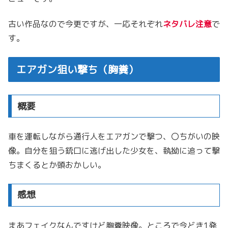
古い作品なので今更ですが、一応それぞれ
ネタバレ注意
で
す。
エアガン狙い撃ち
（胸糞）
概要
車を運転しながら通行人をエアガンで撃つ、〇ちがいの映
像。自分を狙う銃口に逃げ出した少女を、執拗に追って撃
ちまくるとか頭おかしい。
感想
まあフェイクなんですけど胸糞映像。ところで今どき1発