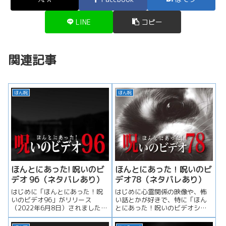
LINE
コピー
関連記事
ほん呪
ほん呪
ほんとにあった! 呪いのビ
ほんとにあった！呪いのビ
デオ 96（ネタバレあり）
デオ78（ネタバレあり）
はじめに「ほんとにあった！呪
はじめに心霊関係の映像や、怖
いのビデオ96」がリリース
い話とかが好きで、特に「ほん
（2022年6月8日）されました。
とにあった！呪いのビデオシリ
以降ネタバレ大合戦ですので、
ーズ」が好きなんですよね。こ
未見...
れは、い...