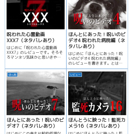
呪われた心霊動画
ほんとにあった！呪いのビ
XXX7（ネタバレあり）
デオ4 呪われた病院編（ネ
タバレあり）
はじめに「呪われた心霊動画
XXX7」のレビューです。そろそ
はじめに「ほんとにあった！呪
ろマンネリ気味かと思いきや、
いのビデオ4 呪われた病院編」
今回は少し怖くなり、面白かっ
のレビューを書きます。とは言
たです...
っても筆が重いのです。なぜな
ら、「...
ほん呪
レビュー
ほんとにあった！呪いのビ
ほんとうに映った！監死カ
デオ7（ネタバレあり）
メラ16（ネタバレあり）
はじめにこの巻も比較的低調な
はじめにほんとうに映った！監