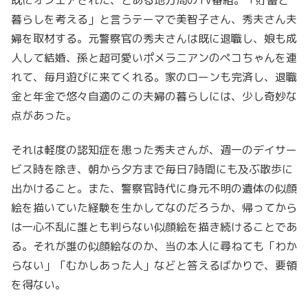
暮らしを考える」と言うテーマで美智子さん、秀夫さん夫
婦を取材する。元警察官の秀夫さんは既に退職し、娘も成
人して結婚、孫と超可愛いポメラニアンのペコちゃんを連
れて、毎月遊びに来てくれる。家のローンも完済し、退職
金と年金で悠々自適のこの夫婦の暮らしには、少し奇妙な
点があった。
それは軽度の認知症を患った秀夫さんが、週一のデイサー
ビス時を除き、朝から夕方まで毎日7時間にも及ぶ散歩に
出かけること。また、警察官時代に身元不明の遺体の似顔
絵を描いていた経験を生かしてなのだろうか、帰ってから
は一心不乱に誰とも判らない似顔絵を描き続けることであ
る。それが誰の似顔絵なのか、当の本人に尋ねても「わか
らない」「むかしあった人」などと答えるばかりで、要領
を得ない。