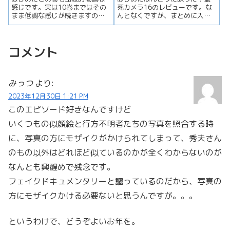
感じです。実は10巻まではその
死カメラ16のレビューです。な
まま低調な感じが続きますの
んとなくですが、まとめに入っ
で、我慢の巻ですw。そこそこ味
ているような印象を受けます。
のある...
シリー...
コメント
みっつ
より:
2023年12月30日 1:21 PM
このエピソード好きなんですけど
いくつもの似顔絵と行方不明者たちの写真を照合する時
に、写真の方にモザイクがかけられてしまって、秀夫さん
のもの以外はどれほど似ているのかが全くわからないのが
なんとも興醒めで残念です。
フェイクドキュメンタリーと謳っているのだから、写真の
方にモザイクかける必要ないと思うんですが。。。
というわけで、どうぞよいお年を。