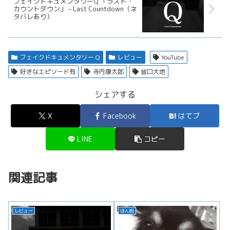
フェイクドキュメンタリーQ 「ラスト・
カウントダウン」 – Last Countdown（ネ
タバレあり）
フェイクドキュメンタリー Q
レビュー
YouTube
好きなエピソード有
寺内康太郎
皆口大地
シェアする
X
Facebook
はてブ
LINE
コピー
関連記事
レビュー
ほん呪